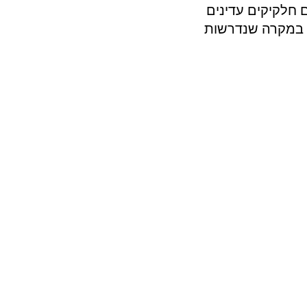
WESP Wet Electrostatic Precipitat) סופגים חלקיקים עדינים
עוד יותר עד 90-95%, למספרי ppm בודדים. במקרה שנדרשות
סקרובר דו-שלבי